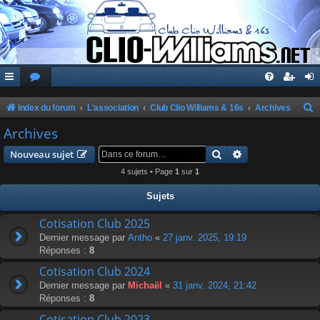
Index du forum
L'association
Club Clio Williams & 16s
Archives
e
Archives
c
Rechercher
Recherche avanc
Nouveau sujet
h
4 sujets • Page
1
sur
1
e
Sujets
r
c
Cotisation Club 2025
Dernier message par
Antho
«
27 janv. 2025, 19:19
h
Réponses :
8
e
Cotisation Club 2024
r
Dernier message par
Michaël
«
31 janv. 2024, 21:42
Réponses :
8
Cotisation Club 2023