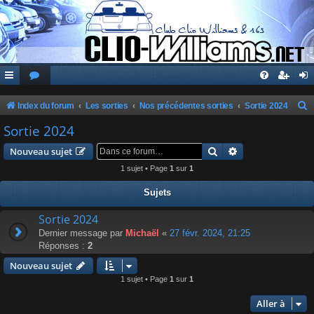
Index du forum
Les sorties
Nos précédentes sorties
Sortie 2024
e
Sortie 2024
c
Rechercher
Recherche avanc
Nouveau sujet
h
1 sujet • Page
1
sur
1
e
Sujets
r
c
Sortie 2024
Dernier message par
Michaël
«
27 févr. 2024, 21:25
h
Réponses :
2
e
Nouveau sujet
r
1 sujet • Page
1
sur
1
Aller à