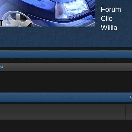
Forum
Clio
Willia
24
vancée