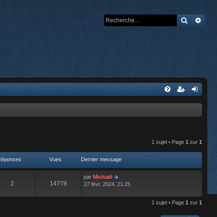
Recherch
Rech
1 sujet • Page
1
sur
1
Réponses
Vues
Dernier message
par
Michaël
2
14779
27 févr. 2024, 21:25
1 sujet • Page
1
sur
1