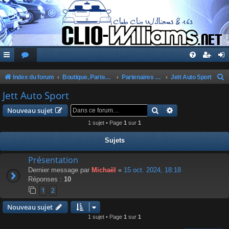
Index du forum
Boutique, Partenaires, Petites Annonces, Commandes Groupées
Partenaires du Club
Jett Auto Sport
e
Jett Auto Sport
c
Rechercher
Recherche avanc
Nouveau sujet
h
1 sujet • Page
1
sur
1
e
Sujets
r
c
Présentation
Dernier message par
Michaël
«
15 oct. 2024, 18:18
h
Réponses :
10
e
1
2
r
Nouveau sujet
1 sujet • Page
1
sur
1