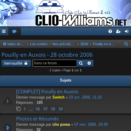
Index du forum
Les sorties
Nos précédentes sorties
2006
Pouilly en Auxois - 28 octobre 2006
e
Pouilly en Auxois - 28 octobre 2006
c
Rechercher
Recherche avancée
Verrouillé
h
2 sujets • Page
1
sur
1
e
Sujets
r
c
[COMPLET] Pouilly en Auxois
Dernier message par
Switch
«
03 oct. 2006, 21:26
h
Réponses :
185
e
1
16
17
18
19
…
r
Photos et Résumés
Dernier message par
clio powa
«
07 nov. 2006, 19:39
Réponses :
92