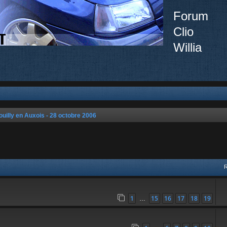
Forum
Clio
Willia
ouilly en Auxois - 28 octobre 2006
ée
1
15
16
17
18
19
…