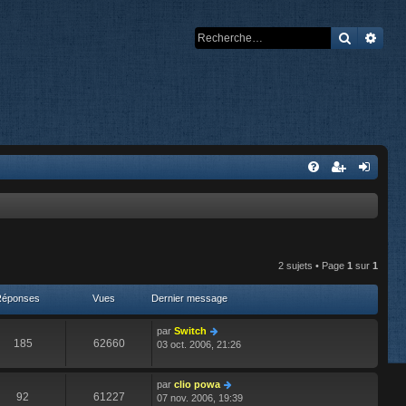
Recherch
Rech
2 sujets • Page
1
sur
1
Réponses
Vues
Dernier message
par
Switch
185
62660
03 oct. 2006, 21:26
par
clio powa
92
61227
07 nov. 2006, 19:39