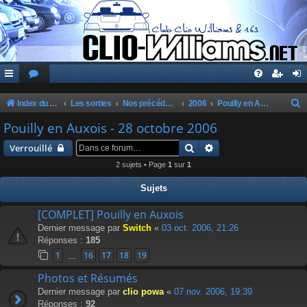
Index du forum
Les sorties
Nos précédentes sorties
2006
Pouilly en Auxois - 28 octobre 2006
e
Pouilly en Auxois - 28 octobre 2006
c
Rechercher
Recherche avancée
Verrouillé
h
2 sujets • Page
1
sur
1
e
Sujets
r
c
[COMPLET] Pouilly en Auxois
Dernier message par
Switch
«
03 oct. 2006, 21:26
h
Réponses :
185
e
1
16
17
18
19
…
r
Photos et Résumés
Dernier message par
clio powa
«
07 nov. 2006, 19:39
Réponses :
92