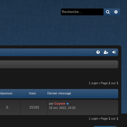
Recherch
Rech
1 sujet • Page
1
sur
1
Réponses
Vues
Dernier message
par
Coyote
0
15193
15 oct. 2022, 19:20
1 sujet • Page
1
sur
1