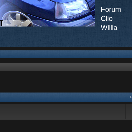
Forum
Clio
Willia
vancée