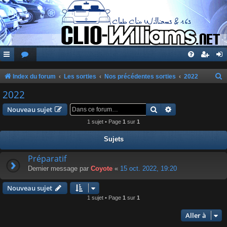
Index du forum
Les sorties
Nos précédentes sorties
2022
e
2022
c
Rechercher
Recherche avanc
Nouveau sujet
h
1 sujet • Page
1
sur
1
e
Sujets
r
c
Préparatif
Dernier message par
Coyote
«
15 oct. 2022, 19:20
h
e
Nouveau sujet
r
1 sujet • Page
1
sur
1
Aller à