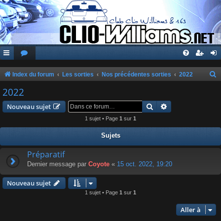
Index du forum
Les sorties
Nos précédentes sorties
2022
e
2022
c
Rechercher
Recherche avanc
Nouveau sujet
h
1 sujet • Page
1
sur
1
e
Sujets
r
c
Préparatif
Dernier message par
Coyote
«
15 oct. 2022, 19:20
h
e
Nouveau sujet
r
1 sujet • Page
1
sur
1
Aller à