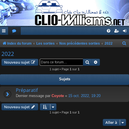
Index du forum
Les sorties
Nos précédentes sorties
2022
e
2022
c
Rechercher
Recherche avanc
Nouveau sujet
h
1 sujet • Page
1
sur
1
e
Sujets
r
c
Préparatif
Dernier message par
Coyote
«
15 oct. 2022, 19:20
h
e
Nouveau sujet
r
1 sujet • Page
1
sur
1
Aller à