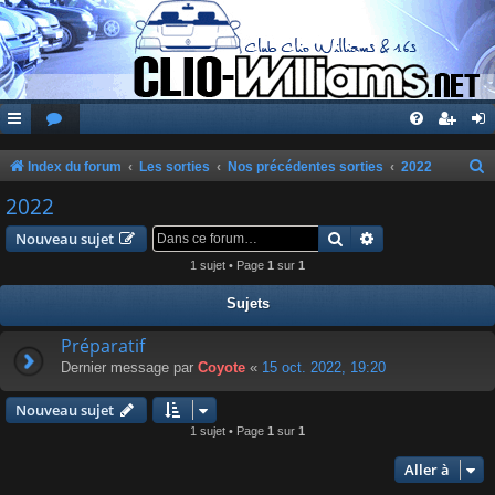
Index du forum
Les sorties
Nos précédentes sorties
2022
e
2022
c
Rechercher
Recherche avanc
Nouveau sujet
h
1 sujet • Page
1
sur
1
e
Sujets
r
c
Préparatif
Dernier message par
Coyote
«
15 oct. 2022, 19:20
h
e
Nouveau sujet
r
1 sujet • Page
1
sur
1
Aller à