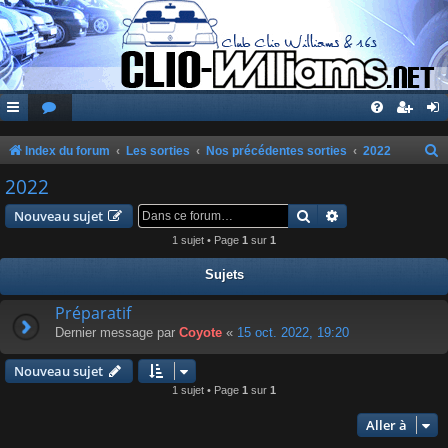
Index du forum
Les sorties
Nos précédentes sorties
2022
e
2022
c
Rechercher
Recherche avanc
Nouveau sujet
h
1 sujet • Page
1
sur
1
e
Sujets
r
c
Préparatif
Dernier message par
Coyote
«
15 oct. 2022, 19:20
h
e
Nouveau sujet
r
1 sujet • Page
1
sur
1
Aller à