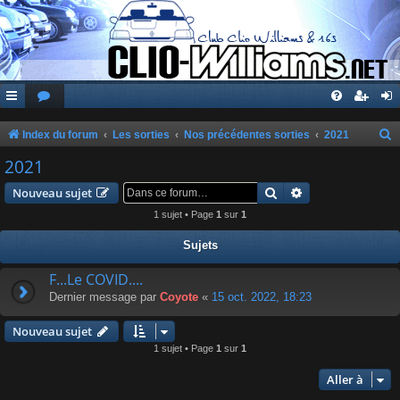
Index du forum
Les sorties
Nos précédentes sorties
2021
e
2021
c
Rechercher
Recherche avanc
Nouveau sujet
h
1 sujet • Page
1
sur
1
e
Sujets
r
c
F...Le COVID....
Dernier message par
Coyote
«
15 oct. 2022, 18:23
h
e
Nouveau sujet
r
1 sujet • Page
1
sur
1
Aller à