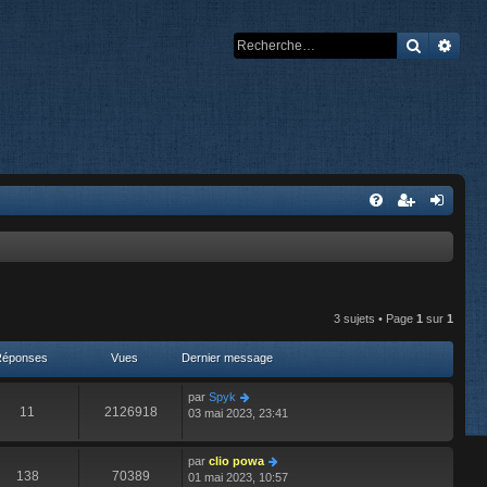
Recherch
Rech
3 sujets • Page
1
sur
1
Réponses
Vues
Dernier message
par
Spyk
11
2126918
03 mai 2023, 23:41
par
clio powa
138
70389
01 mai 2023, 10:57