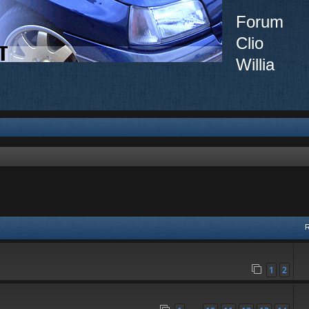
Forum
Clio
Willia
vancée
1
2