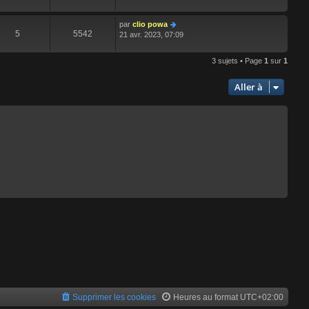
par
clio powa
5
5542
21 avr. 2023, 07:09
3 sujets • Page
1
sur
1
Aller à
Supprimer les cookies
Heures au format
UTC+02:00