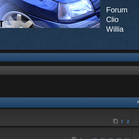
Forum
Clio
Willia
vancée
1
2