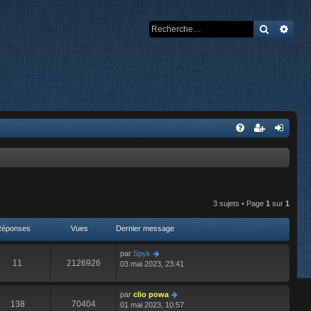
Recherch
Rech
3 sujets • Page
1
sur
1
Réponses
Vues
Dernier message
par
Spyk
11
2126926
03 mai 2023, 23:41
par
clio powa
138
70404
01 mai 2023, 10:57