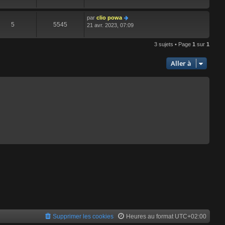
par
clio powa
5
5545
21 avr. 2023, 07:09
3 sujets • Page
1
sur
1
Aller à
Supprimer les cookies
Heures au format
UTC+02:00