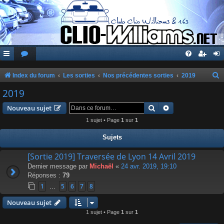
Index du forum
Les sorties
Nos précédentes sorties
2019
e
2019
c
Rechercher
Recherche avanc
Nouveau sujet
h
1 sujet • Page
1
sur
1
e
Sujets
r
c
[Sortie 2019] Traversée de Lyon 14 Avril 2019
Dernier message par
Michaël
«
24 avr. 2019, 19:10
h
Réponses :
79
e
1
5
6
7
8
…
r
Nouveau sujet
1 sujet • Page
1
sur
1