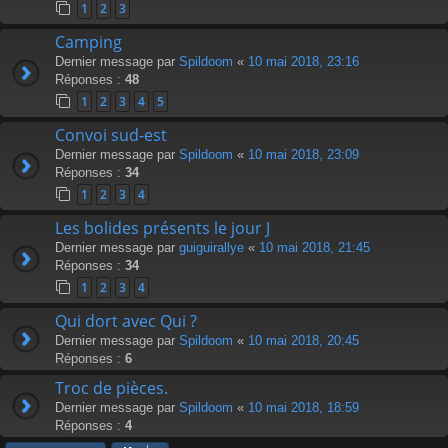
1
2
3
Camping
Dernier message par
Spildoom
«
10 mai 2018, 23:16
Réponses :
48
1
2
3
4
5
Convoi sud-est
Dernier message par
Spildoom
«
10 mai 2018, 23:09
Réponses :
34
1
2
3
4
Les bolides présents le jour J
Dernier message par
guiguirallye
«
10 mai 2018, 21:45
Réponses :
34
1
2
3
4
Qui dort avec Qui ?
Dernier message par
Spildoom
«
10 mai 2018, 20:45
Réponses :
6
Troc de pièces.
Dernier message par
Spildoom
«
10 mai 2018, 18:59
Réponses :
4