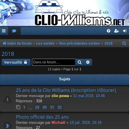
Index du forum
Les sorties
Nos précédentes sorties
2018
e
2018
c
Rechercher
Recherche avancée
Verrouillé
h
12 sujets • Page
1
sur
1
e
Sujets
r
c
25 ans de la Clio Williams (Inscription clôturer)
Dernier message par
clio powa
«
11 mai 2018, 10:46
h
Réponses :
310
e
1
29
30
31
32
…
r
Photo officiel des 25 ans
Dernier message par
Michaël
«
18 juil. 2018, 19:19
Réponses :
27