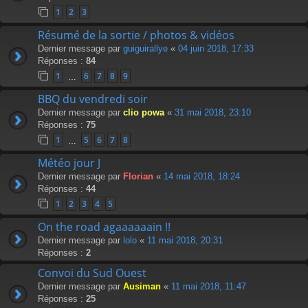
1
2
3
Résumé de la sortie / photos & vidéos
Dernier message par
guiguirallye
«
04 juin 2018, 17:33
Réponses :
84
1
6
7
8
9
…
BBQ du vendredi soir
Dernier message par
clio powa
«
31 mai 2018, 23:10
Réponses :
75
1
5
6
7
8
…
Météo jour J
Dernier message par
Florian
«
14 mai 2018, 18:24
Réponses :
44
1
2
3
4
5
On the road agaaaaaain !!
Dernier message par
lolo
«
11 mai 2018, 20:31
Réponses :
2
Convoi du Sud Ouest
Dernier message par
Ausiman
«
11 mai 2018, 11:47
Réponses :
25