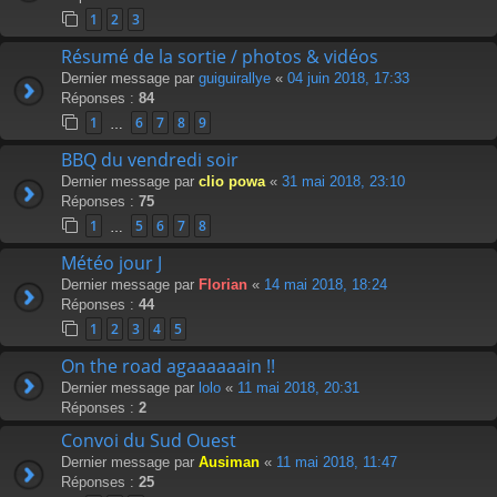
1
2
3
Résumé de la sortie / photos & vidéos
Dernier message par
guiguirallye
«
04 juin 2018, 17:33
Réponses :
84
1
6
7
8
9
…
BBQ du vendredi soir
Dernier message par
clio powa
«
31 mai 2018, 23:10
Réponses :
75
1
5
6
7
8
…
Météo jour J
Dernier message par
Florian
«
14 mai 2018, 18:24
Réponses :
44
1
2
3
4
5
On the road agaaaaaain !!
Dernier message par
lolo
«
11 mai 2018, 20:31
Réponses :
2
Convoi du Sud Ouest
Dernier message par
Ausiman
«
11 mai 2018, 11:47
Réponses :
25