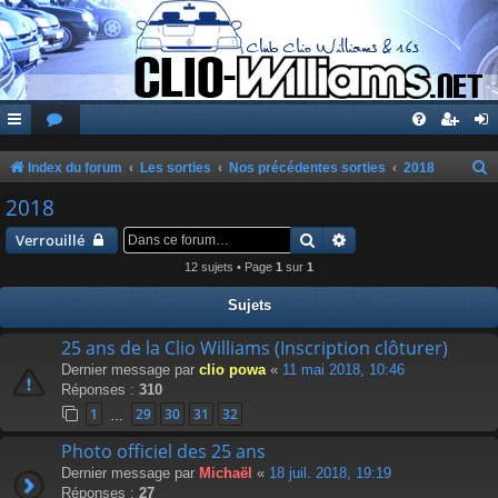
Index du forum
Les sorties
Nos précédentes sorties
2018
e
2018
c
Rechercher
Recherche avancée
Verrouillé
h
12 sujets • Page
1
sur
1
e
Sujets
r
c
25 ans de la Clio Williams (Inscription clôturer)
Dernier message par
clio powa
«
11 mai 2018, 10:46
h
Réponses :
310
e
1
29
30
31
32
…
r
Photo officiel des 25 ans
Dernier message par
Michaël
«
18 juil. 2018, 19:19
Réponses :
27