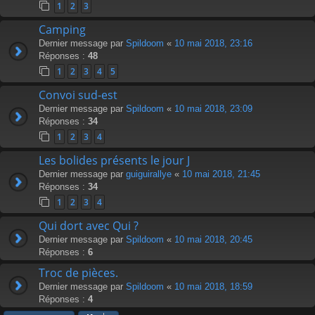
1
2
3
Camping
Dernier message par
Spildoom
«
10 mai 2018, 23:16
Réponses :
48
1
2
3
4
5
Convoi sud-est
Dernier message par
Spildoom
«
10 mai 2018, 23:09
Réponses :
34
1
2
3
4
Les bolides présents le jour J
Dernier message par
guiguirallye
«
10 mai 2018, 21:45
Réponses :
34
1
2
3
4
Qui dort avec Qui ?
Dernier message par
Spildoom
«
10 mai 2018, 20:45
Réponses :
6
Troc de pièces.
Dernier message par
Spildoom
«
10 mai 2018, 18:59
Réponses :
4