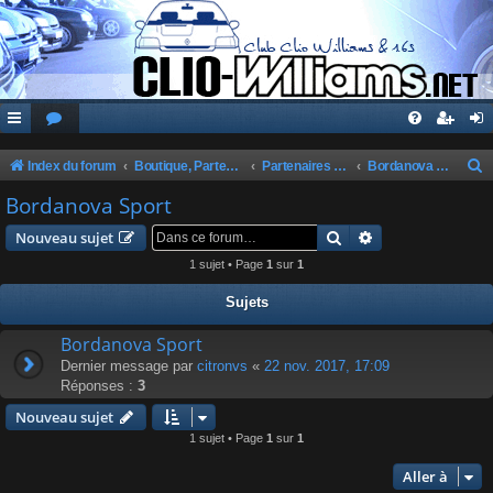
Index du forum
Boutique, Partenaires, Petites Annonces, Commandes Groupées
Partenaires du Club
Bordanova Sport
e
Bordanova Sport
c
Rechercher
Recherche avanc
Nouveau sujet
h
1 sujet • Page
1
sur
1
e
Sujets
r
c
Bordanova Sport
Dernier message par
citronvs
«
22 nov. 2017, 17:09
h
Réponses :
3
e
Nouveau sujet
r
1 sujet • Page
1
sur
1
Aller à