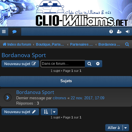
Index du forum
Boutique, Partenaires, Petites Annonces, Commandes Groupées
Partenaires du Club
Bordanova Sport
e
Bordanova Sport
c
Rechercher
Recherche avanc
Nouveau sujet
h
1 sujet • Page
1
sur
1
e
Sujets
r
c
Bordanova Sport
Dernier message par
citronvs
«
22 nov. 2017, 17:09
h
Réponses :
3
e
Nouveau sujet
r
1 sujet • Page
1
sur
1
Aller à