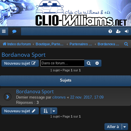
Index du forum
Boutique, Partenaires, Petites Annonces, Commandes Groupées
Partenaires du Club
Bordanova Sport
e
Bordanova Sport
c
Rechercher
Recherche avanc
Nouveau sujet
h
1 sujet • Page
1
sur
1
e
Sujets
r
c
Bordanova Sport
Dernier message par
citronvs
«
22 nov. 2017, 17:09
h
Réponses :
3
e
Nouveau sujet
r
1 sujet • Page
1
sur
1
Aller à