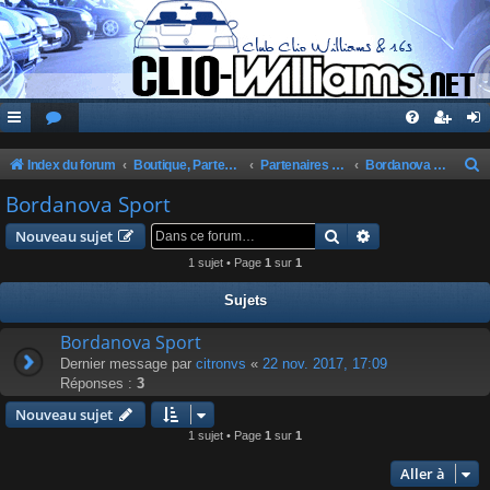
Index du forum
Boutique, Partenaires, Petites Annonces, Commandes Groupées
Partenaires du Club
Bordanova Sport
e
Bordanova Sport
c
Rechercher
Recherche avanc
Nouveau sujet
h
1 sujet • Page
1
sur
1
e
Sujets
r
c
Bordanova Sport
Dernier message par
citronvs
«
22 nov. 2017, 17:09
h
Réponses :
3
e
Nouveau sujet
r
1 sujet • Page
1
sur
1
Aller à