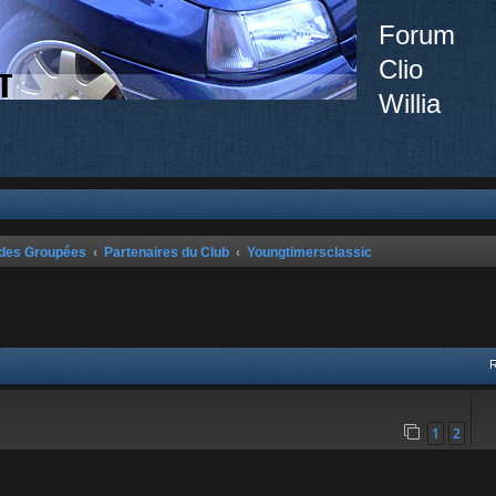
Forum
Clio
Willia
ndes Groupées
Partenaires du Club
Youngtimersclassic
vancée
1
2