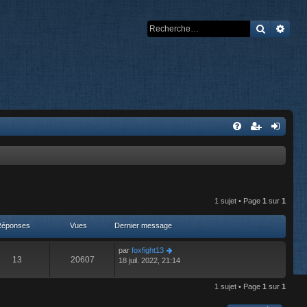
Recherch
Rech
1 sujet • Page
1
sur
1
Réponses
Vues
Dernier message
par
foxfight13
13
20607
18 juil. 2022, 21:14
1 sujet • Page
1
sur
1