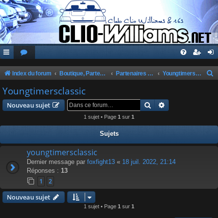
Index du forum
Boutique, Partenaires, Petites Annonces, Commandes Groupées
Partenaires du Club
Youngtimersclassic
e
Youngtimersclassic
c
Rechercher
Recherche avanc
Nouveau sujet
h
1 sujet • Page
1
sur
1
e
Sujets
r
c
youngtimersclassic
Dernier message par
foxfight13
«
18 juil. 2022, 21:14
h
Réponses :
13
e
1
2
r
Nouveau sujet
1 sujet • Page
1
sur
1