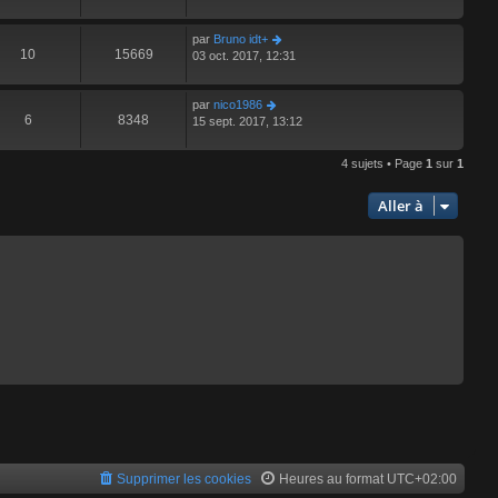
par
Bruno idt+
10
15669
03 oct. 2017, 12:31
par
nico1986
6
8348
15 sept. 2017, 13:12
4 sujets • Page
1
sur
1
Aller à
Supprimer les cookies
Heures au format
UTC+02:00