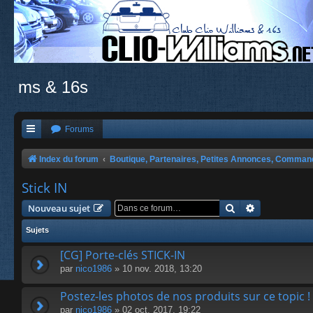
ms & 16s
Forums
Index du forum
Boutique, Partenaires, Petites Annonces, Comma
Stick IN
Rechercher
Recherche a
Nouveau sujet
Sujets
[CG] Porte-clés STICK-IN
par
nico1986
» 10 nov. 2018, 13:20
Postez-les photos de nos produits sur ce topic !
par
nico1986
» 02 oct. 2017, 19:22