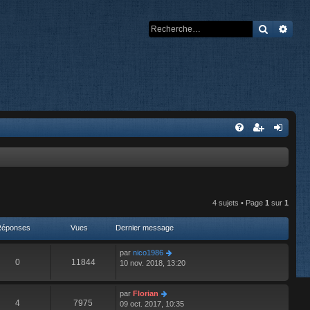
Recherch
Rech
4 sujets • Page
1
sur
1
Réponses
Vues
Dernier message
par
nico1986
0
11844
10 nov. 2018, 13:20
par
Florian
4
7975
09 oct. 2017, 10:35