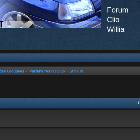
Forum
Clio
Willia
ndes Groupées
Partenaires du Club
Stick IN
vancée