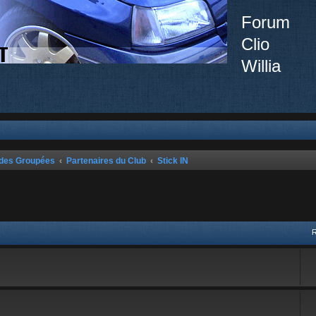
Forum
Clio
Willia
ndes Groupées
Partenaires du Club
Stick IN
vancée