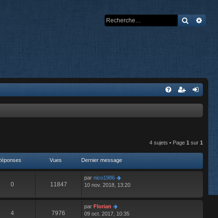
Recherch
Rech
4 sujets • Page
1
sur
1
Réponses
Vues
Dernier message
par
nico1986
0
11847
10 nov. 2018, 13:20
par
Florian
4
7976
09 oct. 2017, 10:35