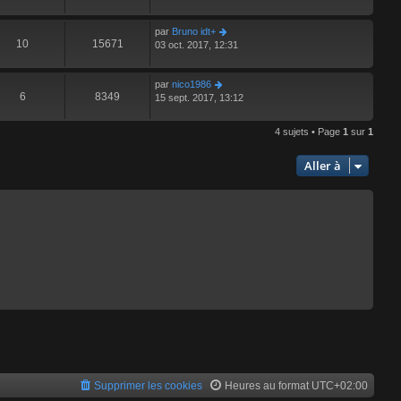
par
Bruno idt+
10
15671
03 oct. 2017, 12:31
par
nico1986
6
8349
15 sept. 2017, 13:12
4 sujets • Page
1
sur
1
Aller à
Supprimer les cookies
Heures au format
UTC+02:00