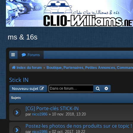
ms & 16s
Forums
Index du forum
Boutique, Partenaires, Petites Annonces, Comma
Stick IN
Rechercher
Recherche a
Nouveau sujet
Sujets
[CG] Porte-clés STICK-IN
par
nico1986
» 10 nov. 2018, 13:20
Postez-les photos de nos produits sur ce topic !
par
nico1986
» 02 oct. 2017, 19:22