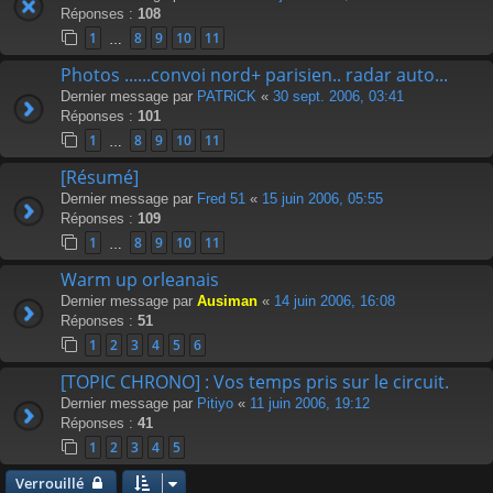
Réponses :
108
1
8
9
10
11
…
Photos ......convoi nord+ parisien.. radar auto...
Dernier message par
PATRiCK
«
30 sept. 2006, 03:41
Réponses :
101
1
8
9
10
11
…
[Résumé]
Dernier message par
Fred 51
«
15 juin 2006, 05:55
Réponses :
109
1
8
9
10
11
…
Warm up orleanais
Dernier message par
Ausiman
«
14 juin 2006, 16:08
Réponses :
51
1
2
3
4
5
6
[TOPIC CHRONO] : Vos temps pris sur le circuit.
Dernier message par
Pitiyo
«
11 juin 2006, 19:12
Réponses :
41
1
2
3
4
5
Verrouillé