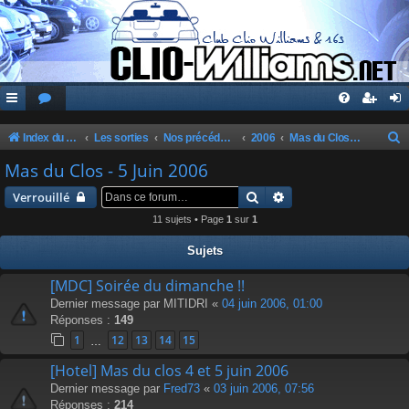
Index du forum
Les sorties
Nos précédentes sorties
2006
Mas du Clos - 5 Juin 2006
e
Mas du Clos - 5 Juin 2006
c
Rechercher
Recherche avancée
Verrouillé
h
11 sujets • Page
1
sur
1
e
Sujets
r
c
[MDC] Soirée du dimanche !!
Dernier message par
MITIDRI
«
04 juin 2006, 01:00
h
Réponses :
149
e
1
12
13
14
15
…
r
[Hotel] Mas du clos 4 et 5 juin 2006
Dernier message par
Fred73
«
03 juin 2006, 07:56
Réponses :
214