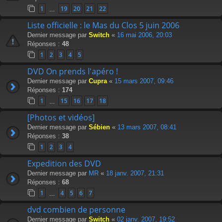
1
19
20
21
22
…
Liste officielle : le Mas du Clos 5 juin 2006
Dernier message par
Switch
«
16 mai 2006, 20:03
Réponses :
48
1
2
3
4
5
DVD On prends l'apéro !
Dernier message par
Cupra
«
15 mars 2007, 09:46
Réponses :
174
1
15
16
17
18
…
[Photos et vidéos]
Dernier message par
Sébien
«
13 mars 2007, 08:41
Réponses :
38
1
2
3
4
Expedition des DVD
Dernier message par
MR
«
18 janv. 2007, 21:31
Réponses :
68
1
4
5
6
7
…
dvd combien de personne
Dernier message par
Switch
«
02 janv. 2007, 19:52