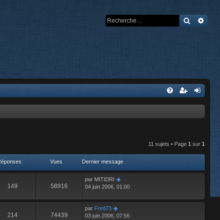
Recherch
Rech
11 sujets • Page
1
sur
1
Réponses
Vues
Dernier message
par
MITIDRI
149
58916
04 juin 2006, 01:00
par
Fred73
214
74439
03 juin 2006, 07:56