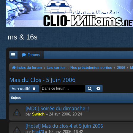
ms & 16s
Forums
Index du forum
Les sorties
Nos précédentes sorties
2006
M
Mas du Clos - 5 Juin 2006
Rechercher
Recherche avanc
Verrouillé
Sujets
[MDC] Soirée du dimanche !!
par
Switch
» 24 avr. 2006, 20:24
[Hotel] Mas du clos 4 et 5 juin 2006
par
Fred73
» 10 janv. 2006, 16:42