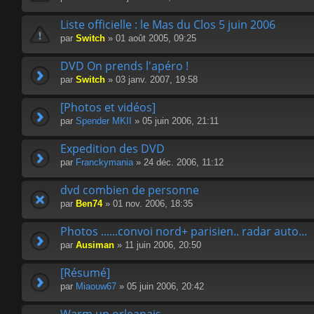
Liste officielle : le Mas du Clos 5 juin 2006
par
Switch
» 01 août 2005, 09:25
DVD On prends l'apéro !
par
Switch
» 03 janv. 2007, 19:58
[Photos et vidéos]
par
Spender MKII
» 05 juin 2006, 21:11
Expedition des DVD
par
Franckymania
» 24 déc. 2006, 11:12
dvd combien de personne
par
Ben74
» 01 nov. 2006, 18:35
Photos ......convoi nord+ parisien.. radar auto...
par
Ausiman
» 11 juin 2006, 20:50
[Résumé]
par
Miaouw67
» 05 juin 2006, 20:42