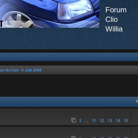
Forum
Clio
Willia
as du Clos - 5 Juin 2006
ée
1
11
12
13
14
15
…