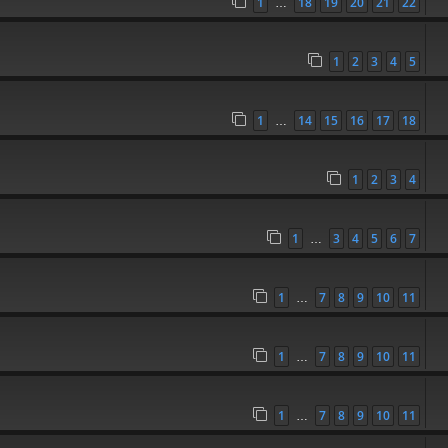
1
18
19
20
21
22
…
1
2
3
4
5
1
14
15
16
17
18
…
1
2
3
4
1
3
4
5
6
7
…
1
7
8
9
10
11
…
1
7
8
9
10
11
…
1
7
8
9
10
11
…