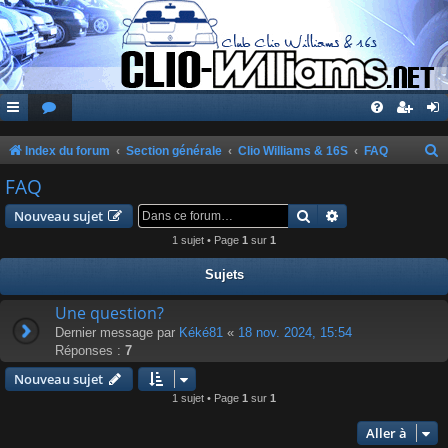
Index du forum
Section générale
Clio Williams & 16S
FAQ
e
FAQ
c
Rechercher
Recherche avanc
Nouveau sujet
h
1 sujet • Page
1
sur
1
e
Sujets
r
c
Une question?
Dernier message par
Kéké81
«
18 nov. 2024, 15:54
h
Réponses :
7
e
Nouveau sujet
r
1 sujet • Page
1
sur
1
Aller à