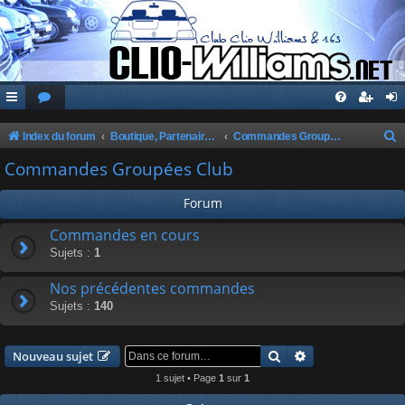
Index du forum
Boutique, Partenaires, Petites Annonces, Commandes Groupées
Commandes Groupées Club
e
Commandes Groupées Club
c
Forum
h
e
Commandes en cours
Sujets :
1
r
c
Nos précédentes commandes
h
Sujets :
140
e
r
Rechercher
Recherche avanc
Nouveau sujet
1 sujet • Page
1
sur
1