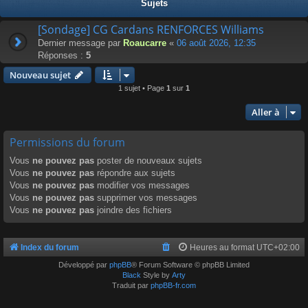
Sujets
[Sondage] CG Cardans RENFORCES Williams
Dernier message par
Roaucarre
«
06 août 2026, 12:35
Réponses :
5
Nouveau sujet
1 sujet • Page
1
sur
1
Aller à
Permissions du forum
Vous
ne pouvez pas
poster de nouveaux sujets
Vous
ne pouvez pas
répondre aux sujets
Vous
ne pouvez pas
modifier vos messages
Vous
ne pouvez pas
supprimer vos messages
Vous
ne pouvez pas
joindre des fichiers
Index du forum
Heures au format
UTC+02:00
Développé par
phpBB
® Forum Software © phpBB Limited
Black
Style by
Arty
Traduit par
phpBB-fr.com