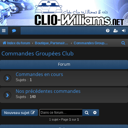
Index du forum
Boutique, Partenaires, Petites Annonces, Commandes Groupées
Commandes Groupées Club
e
Commandes Groupées Club
c
Forum
h
e
Commandes en cours
Sujets :
1
r
c
Nos précédentes commandes
h
Sujets :
140
e
r
Rechercher
Recherche avanc
Nouveau sujet
1 sujet • Page
1
sur
1