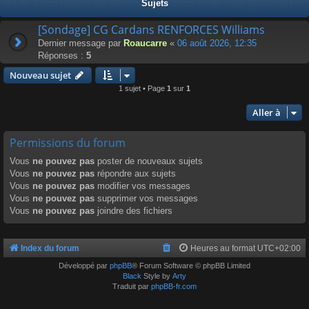
Sujets
[Sondage] CG Cardans RENFORCES Williams
Dernier message par
Roaucarre
«
06 août 2026, 12:35
Réponses :
5
Nouveau sujet
1 sujet • Page
1
sur
1
Aller à
Permissions du forum
Vous
ne pouvez pas
poster de nouveaux sujets
Vous
ne pouvez pas
répondre aux sujets
Vous
ne pouvez pas
modifier vos messages
Vous
ne pouvez pas
supprimer vos messages
Vous
ne pouvez pas
joindre des fichiers
Index du forum
Heures au format
UTC+02:00
Développé par
phpBB
® Forum Software © phpBB Limited
Black
Style by
Arty
Traduit par
phpBB-fr.com