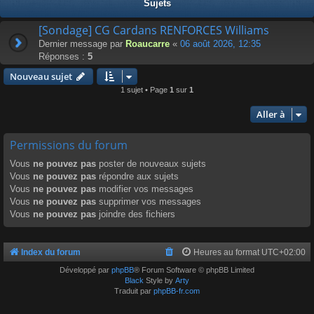
Sujets
[Sondage] CG Cardans RENFORCES Williams
Dernier message par
Roaucarre
«
06 août 2026, 12:35
Réponses :
5
Nouveau sujet
1 sujet • Page
1
sur
1
Aller à
Permissions du forum
Vous
ne pouvez pas
poster de nouveaux sujets
Vous
ne pouvez pas
répondre aux sujets
Vous
ne pouvez pas
modifier vos messages
Vous
ne pouvez pas
supprimer vos messages
Vous
ne pouvez pas
joindre des fichiers
Index du forum
Heures au format
UTC+02:00
Développé par
phpBB
® Forum Software © phpBB Limited
Black
Style by
Arty
Traduit par
phpBB-fr.com