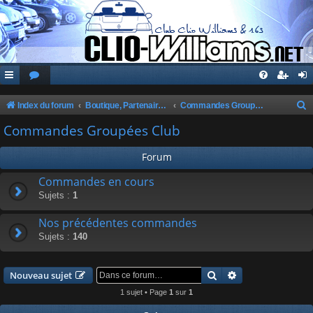
Index du forum
Boutique, Partenaires, Petites Annonces, Commandes Groupées
Commandes Groupées Club
e
Commandes Groupées Club
c
Forum
h
e
Commandes en cours
Sujets :
1
r
c
Nos précédentes commandes
h
Sujets :
140
e
r
Rechercher
Recherche avanc
Nouveau sujet
1 sujet • Page
1
sur
1