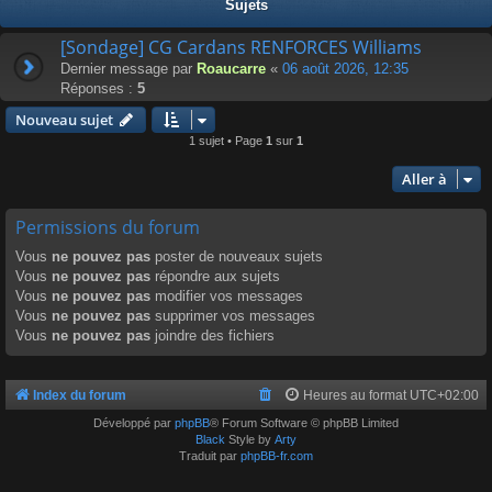
Sujets
[Sondage] CG Cardans RENFORCES Williams
Dernier message par
Roaucarre
«
06 août 2026, 12:35
Réponses :
5
Nouveau sujet
1 sujet • Page
1
sur
1
Aller à
Permissions du forum
Vous
ne pouvez pas
poster de nouveaux sujets
Vous
ne pouvez pas
répondre aux sujets
Vous
ne pouvez pas
modifier vos messages
Vous
ne pouvez pas
supprimer vos messages
Vous
ne pouvez pas
joindre des fichiers
Index du forum
Heures au format
UTC+02:00
Développé par
phpBB
® Forum Software © phpBB Limited
Black
Style by
Arty
Traduit par
phpBB-fr.com