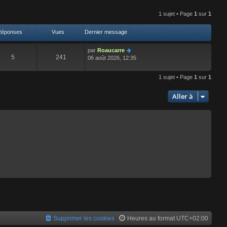
e
r
r
1 sujet • Page
1
sur
1
l
n
e
i
d
Réponses
Vues
Dernier message
e
e
r
r
par
Roaucarre
m
n
5
241
06 août 2026, 12:35
e
i
s
e
s
r
1 sujet • Page
1
sur
1
a
m
g
e
Aller à
e
s
s
a
g
e
Supprimer les cookies
Heures au format
UTC+02:00