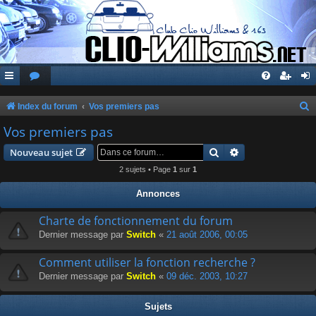
Index du forum
Vos premiers pas
e
Vos premiers pas
c
Rechercher
Recherche avanc
Nouveau sujet
h
2 sujets • Page
1
sur
1
e
Annonces
r
c
Charte de fonctionnement du forum
Dernier message par
Switch
«
21 août 2006, 00:05
h
e
Comment utiliser la fonction recherche ?
r
Dernier message par
Switch
«
09 déc. 2003, 10:27
Sujets