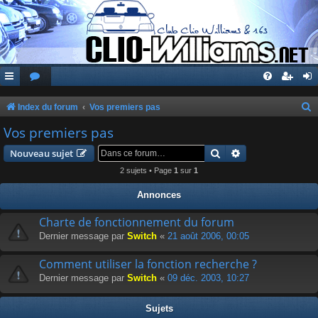
Index du forum
Vos premiers pas
e
Vos premiers pas
c
Rechercher
Recherche avanc
Nouveau sujet
h
2 sujets • Page
1
sur
1
e
Annonces
r
c
Charte de fonctionnement du forum
Dernier message par
Switch
«
21 août 2006, 00:05
h
e
Comment utiliser la fonction recherche ?
r
Dernier message par
Switch
«
09 déc. 2003, 10:27
Sujets