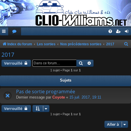
Index du forum
Les sorties
Nos précédentes sorties
2017
e
2017
c
Rechercher
Recherche avancée
Verrouillé
h
1 sujet • Page
1
sur
1
e
Sujets
r
c
Pas de sortie programmée
Dernier message par
Coyote
«
15 juil. 2017, 19:11
h
e
Verrouillé
r
1 sujet • Page
1
sur
1
Aller à