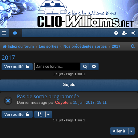
Index du forum
Les sorties
Nos précédentes sorties
2017
e
2017
c
Rechercher
Recherche avancée
Verrouillé
h
1 sujet • Page
1
sur
1
e
Sujets
r
c
Pas de sortie programmée
Dernier message par
Coyote
«
15 juil. 2017, 19:11
h
e
Verrouillé
r
1 sujet • Page
1
sur
1
Aller à