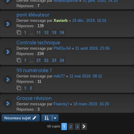
Dernier message par
renaultsport58
«
31 janv. 2020, 14:15
Réponses :
7
pont élévateur
Dernier message par
Xavierb
«
19 déc. 2019, 16:01
Réponses :
139
1
11
12
13
14
…
Controle technique
Dernier message par
PhilOu-54
«
31 août 2019, 23:06
Réponses :
234
1
21
22
23
24
…
93 numérotée ?
Dernier message par
miki77
«
11 mai 2019, 08:11
Réponses :
11
1
2
Grosse révision
Dernier message par
Francky!
«
18 mars 2019, 16:29
Réponses :
3
Nouveau sujet
1
2
3
Suivante
68 sujets