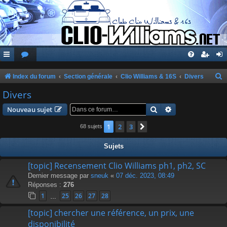
Index du forum
Section générale
Clio Williams & 16S
Divers
e
Divers
c
Rechercher
Recherche avanc
Nouveau sujet
h
1
2
3
Suivante
68 sujets
e
r
Sujets
c
[topic] Recensement Clio Williams ph1, ph2, SC
h
Dernier message par
sneuk
«
07 déc. 2023, 08:49
e
Réponses :
276
r
1
25
26
27
28
…
[topic] chercher une référence, un prix, une
disponibilité