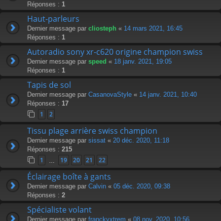
Réponses :
1
Haut-parleurs
Dernier message par
cliosteph
«
14 mars 2021, 16:45
Réponses :
1
Autoradio sony xr-c620 origine champion swiss
Dernier message par
speed
«
18 janv. 2021, 19:05
Réponses :
1
Tapis de sol
Dernier message par
CasanovaStyle
«
14 janv. 2021, 10:40
Réponses :
17
1
2
Tissu plage arrière swiss champion
Dernier message par
sissat
«
20 déc. 2020, 11:18
Réponses :
215
1
19
20
21
22
…
Éclairage boîte à gants
Dernier message par
Calvin
«
05 déc. 2020, 09:38
Réponses :
2
Spécialiste volant
Dernier message par
franckyxtrem
«
08 nov. 2020, 10:56