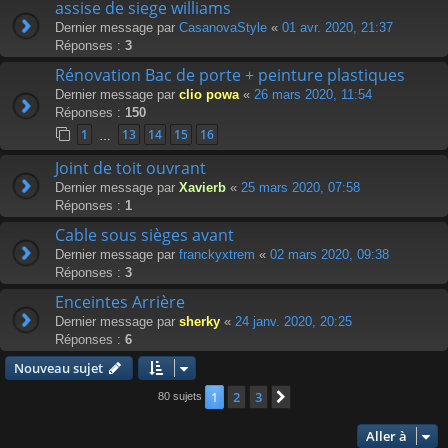
assise de siege williams
Dernier message par
CasanovaStyle
«
01 avr. 2020, 21:37
Réponses :
3
Rénovation Bac de porte + peinture plastiques
Dernier message par
clio powa
«
26 mars 2020, 11:54
Réponses :
150
1
13
14
15
16
…
Joint de toit ouvrant
Dernier message par
Xavierb
«
25 mars 2020, 07:58
Réponses :
1
Cable sous sièges avant
Dernier message par
franckyxtrem
«
02 mars 2020, 09:38
Réponses :
3
Enceintes Arrière
Dernier message par
sherky
«
24 janv. 2020, 20:25
Réponses :
6
Nouveau sujet
1
2
3
Suivante
80 sujets
Aller à