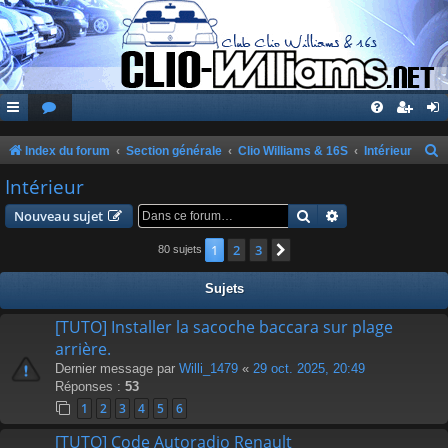
Index du forum
Section générale
Clio Williams & 16S
Intérieur
e
Intérieur
c
Rechercher
Recherche avanc
Nouveau sujet
h
1
2
3
Suivante
80 sujets
e
r
Sujets
c
[TUTO] Installer la sacoche baccara sur plage
h
arrière.
e
Dernier message par
Willi_1479
«
29 oct. 2025, 20:49
r
Réponses :
53
1
2
3
4
5
6
[TUTO] Code Autoradio Renault