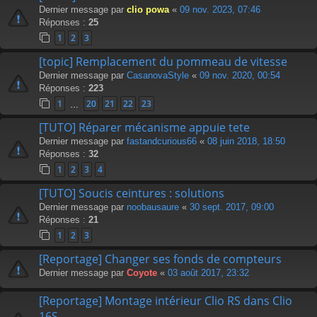
Dernier message par
clio powa
«
09 nov. 2023, 07:46
Réponses :
25
1
2
3
[topic] Remplacement du pommeau de vitesse
Dernier message par
CasanovaStyle
«
09 nov. 2020, 00:54
Réponses :
223
1
20
21
22
23
…
[TUTO] Réparer mécanisme appuie tete
Dernier message par
fastandcurious66
«
08 juin 2018, 18:50
Réponses :
32
1
2
3
4
[TUTO] Soucis ceintures : solutions
Dernier message par
noobausaure
«
30 sept. 2017, 09:00
Réponses :
21
1
2
3
[Reportage] Changer ses fonds de compteurs
Dernier message par
Coyote
«
03 août 2017, 23:32
[Reportage] Montage intérieur Clio RS dans Clio
16S