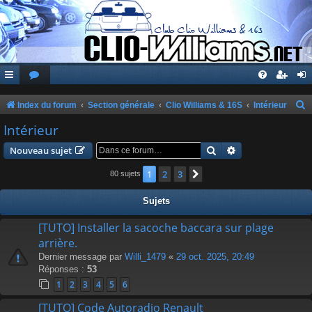
Index du forum
Section générale
Clio Williams & 16S
Intérieur
e
Intérieur
c
Rechercher
Recherche avanc
Nouveau sujet
h
1
2
3
Suivante
80 sujets
e
r
Sujets
c
[TUTO] Installer la sacoche baccara sur plage
h
arrière.
e
Dernier message par
Willi_1479
«
29 oct. 2025, 20:49
r
Réponses :
53
1
2
3
4
5
6
[TUTO] Code Autoradio Renault