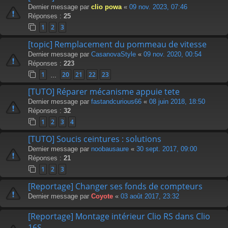
Dernier message par
clio powa
«
09 nov. 2023, 07:46
Réponses :
25
1
2
3
[topic] Remplacement du pommeau de vitesse
Dernier message par
CasanovaStyle
«
09 nov. 2020, 00:54
Réponses :
223
1
20
21
22
23
…
[TUTO] Réparer mécanisme appuie tete
Dernier message par
fastandcurious66
«
08 juin 2018, 18:50
Réponses :
32
1
2
3
4
[TUTO] Soucis ceintures : solutions
Dernier message par
noobausaure
«
30 sept. 2017, 09:00
Réponses :
21
1
2
3
[Reportage] Changer ses fonds de compteurs
Dernier message par
Coyote
«
03 août 2017, 23:32
[Reportage] Montage intérieur Clio RS dans Clio
16S