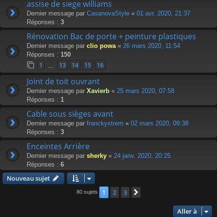
assise de siege williams
Dernier message par
CasanovaStyle
«
01 avr. 2020, 21:37
Réponses :
3
Rénovation Bac de porte + peinture plastiques
Dernier message par
clio powa
«
26 mars 2020, 11:54
Réponses :
150
1
13
14
15
16
…
Joint de toit ouvrant
Dernier message par
Xavierb
«
25 mars 2020, 07:58
Réponses :
1
Cable sous sièges avant
Dernier message par
franckyxtrem
«
02 mars 2020, 09:38
Réponses :
3
Enceintes Arrière
Dernier message par
sherky
«
24 janv. 2020, 20:25
Réponses :
6
Nouveau sujet
1
2
3
Suivante
80 sujets
Aller à