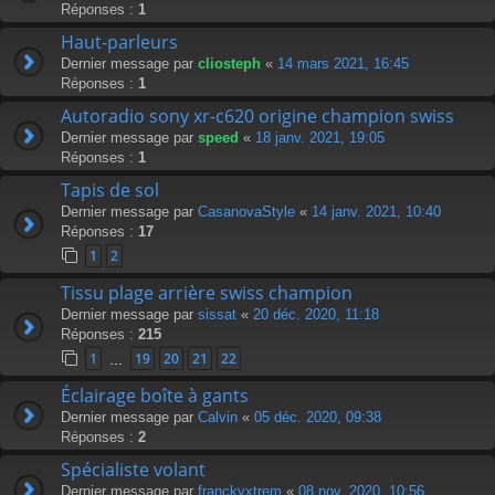
Réponses :
1
Haut-parleurs
Dernier message par
cliosteph
«
14 mars 2021, 16:45
Réponses :
1
Autoradio sony xr-c620 origine champion swiss
Dernier message par
speed
«
18 janv. 2021, 19:05
Réponses :
1
Tapis de sol
Dernier message par
CasanovaStyle
«
14 janv. 2021, 10:40
Réponses :
17
1
2
Tissu plage arrière swiss champion
Dernier message par
sissat
«
20 déc. 2020, 11:18
Réponses :
215
1
19
20
21
22
…
Éclairage boîte à gants
Dernier message par
Calvin
«
05 déc. 2020, 09:38
Réponses :
2
Spécialiste volant
Dernier message par
franckyxtrem
«
08 nov. 2020, 10:56