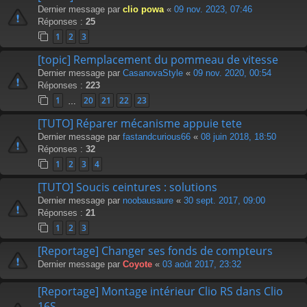
Dernier message par
clio powa
«
09 nov. 2023, 07:46
Réponses :
25
1
2
3
[topic] Remplacement du pommeau de vitesse
Dernier message par
CasanovaStyle
«
09 nov. 2020, 00:54
Réponses :
223
1
20
21
22
23
…
[TUTO] Réparer mécanisme appuie tete
Dernier message par
fastandcurious66
«
08 juin 2018, 18:50
Réponses :
32
1
2
3
4
[TUTO] Soucis ceintures : solutions
Dernier message par
noobausaure
«
30 sept. 2017, 09:00
Réponses :
21
1
2
3
[Reportage] Changer ses fonds de compteurs
Dernier message par
Coyote
«
03 août 2017, 23:32
[Reportage] Montage intérieur Clio RS dans Clio
16S