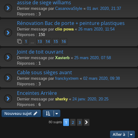
assise de siege williams
Dernier message par
CasanovaStyle
«
01 avr. 2020, 21:37
Réponses :
3
Rénovation Bac de porte + peinture plastiques
Dernier message par
clio powa
«
26 mars 2020, 11:54
Réponses :
150
1
13
14
15
16
…
Joint de toit ouvrant
Dernier message par
Xavierb
«
25 mars 2020, 07:58
Réponses :
1
Cable sous sièges avant
Dernier message par
franckyxtrem
«
02 mars 2020, 09:38
Réponses :
3
Enceintes Arrière
Dernier message par
sherky
«
24 janv. 2020, 20:25
Réponses :
6
Nouveau sujet
1
2
3
Suivante
80 sujets
Aller à