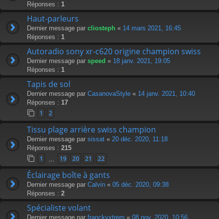
Réponses :
1
Haut-parleurs
Dernier message par
cliosteph
«
14 mars 2021, 16:45
Réponses :
1
Autoradio sony xr-c620 origine champion swiss
Dernier message par
speed
«
18 janv. 2021, 19:05
Réponses :
1
Tapis de sol
Dernier message par
CasanovaStyle
«
14 janv. 2021, 10:40
Réponses :
17
1
2
Tissu plage arrière swiss champion
Dernier message par
sissat
«
20 déc. 2020, 11:18
Réponses :
215
1
19
20
21
22
…
Éclairage boîte à gants
Dernier message par
Calvin
«
05 déc. 2020, 09:38
Réponses :
2
Spécialiste volant
Dernier message par
franckyxtrem
«
08 nov. 2020, 10:56