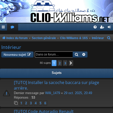
Index du forum
Section générale
Clio Williams & 16S
Intérieur
e
Intérieur
c
Rechercher
Recherche avanc
Nouveau sujet
h
1
2
3
Suivante
80 sujets
e
r
Sujets
c
[TUTO] Installer la sacoche baccara sur plage
h
arrière.
e
Dernier message par
Willi_1479
«
29 oct. 2025, 20:49
r
Réponses :
53
1
2
3
4
5
6
[TUTO] Code Autoradio Renault