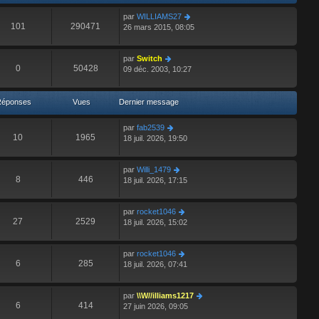
s
r
r
par
WILLIAMS27
a
m
n
101
290471
26 mars 2015, 08:05
g
e
i
e
s
e
s
r
par
Switch
a
m
0
50428
09 déc. 2003, 10:27
g
e
e
s
s
Réponses
Vues
Dernier message
a
g
e
par
fab2539
10
1965
18 juil. 2026, 19:50
par
Willi_1479
8
446
18 juil. 2026, 17:15
par
rocket1046
27
2529
18 juil. 2026, 15:02
par
rocket1046
6
285
18 juil. 2026, 07:41
par
\\W//illiams1217
6
414
27 juin 2026, 09:05