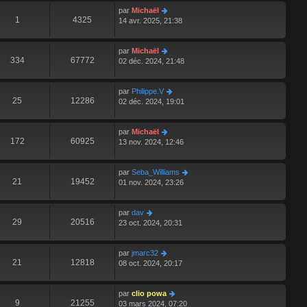
par
Michaël
1
4325
14 avr. 2025, 21:38
par
Michaël
334
67772
02 déc. 2024, 21:48
par
Philippe.V
25
12286
02 déc. 2024, 19:01
par
Michaël
172
60925
13 nov. 2024, 12:46
par
Seba_Williams
21
19452
01 nov. 2024, 23:26
par
dav
29
20516
23 oct. 2024, 20:31
par
jmarc32
21
12818
08 oct. 2024, 20:17
par
clio powa
9
21255
03 mars 2024, 07:20