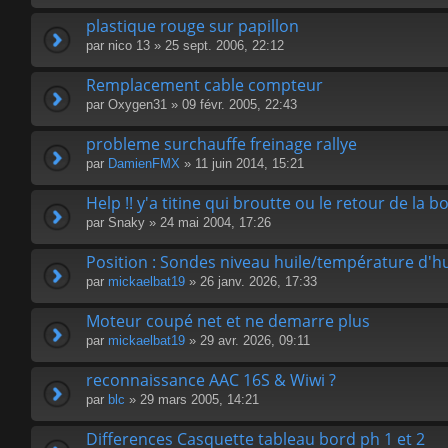
plastique rouge sur papillon
par
nico 13
» 25 sept. 2006, 22:12
Remplacement cable compteur
par
Oxygen31
» 09 févr. 2005, 22:43
probleme surchauffe freinage rallye
par
DamienFMX
» 11 juin 2014, 15:21
Help !! y'a titine qui broutte ou le retour de la bo
par
Snaky
» 24 mai 2004, 17:26
Position : Sondes niveau huile/température d'hu
par
mickaelbat19
» 26 janv. 2026, 17:33
Moteur coupé net et ne demarre plus
par
mickaelbat19
» 29 avr. 2026, 09:11
reconnaissance AAC 16S & Wiwi ?
par
blc
» 29 mars 2005, 14:21
Differences Casquette tableau bord ph 1 et 2