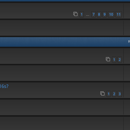
1
7
8
9
10
11
…
1
2
16s?
1
2
3