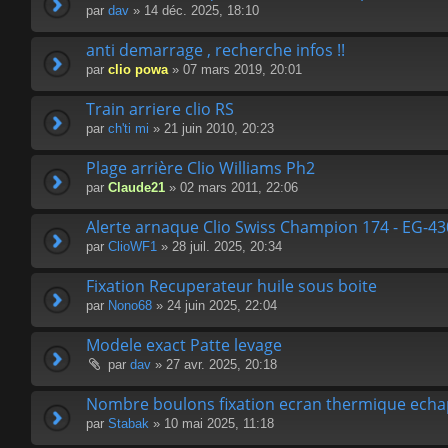
par
dav
» 14 déc. 2025, 18:10
anti demarrage , recherche infos !!
par
clio powa
» 07 mars 2019, 20:01
Train arriere clio RS
par
ch'ti mi
» 21 juin 2010, 20:23
Plage arrière Clio Williams Ph2
par
Claude21
» 02 mars 2011, 22:06
Alerte arnaque Clio Swiss Champion 174 - EG-4
par
ClioWF1
» 28 juil. 2025, 20:34
Fixation Recuperateur huile sous boite
par
Nono68
» 24 juin 2025, 22:04
Modele exact Patte levage
par
dav
» 27 avr. 2025, 20:18
Nombre boulons fixation ecran thermique ech
par
Stabak
» 10 mai 2025, 11:18