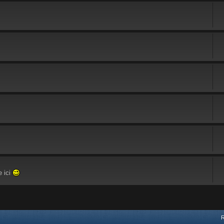
e ici
vancée