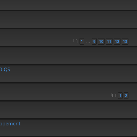
1
9
10
11
12
13
…
30-QS
1
2
appement