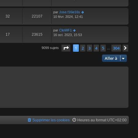
par
Jose.f16ie16s
32
22107
10 févr. 2024, 12:41
par
ClioWF1
17
23615
16 oct. 2023, 15:53
Page
1
sur
304
1
2
3
4
5
304
Suiv
9099 sujets
…
Aller à
Supprimer les cookies
Heures au format
UTC+02:00