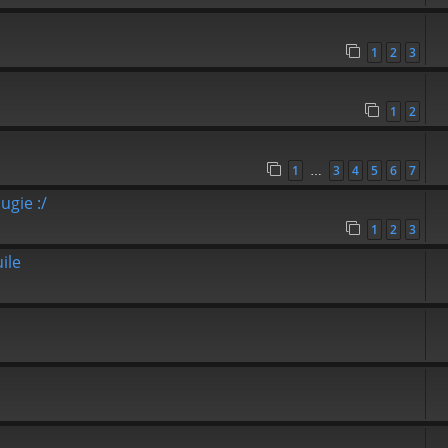
1
2
3
1
2
1
3
4
5
6
7
…
ugie :/
1
2
3
ile