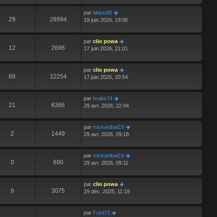
par
Manu80
29
28994
19 juin 2026, 19:06
par
clio powa
12
2696
17 juin 2026, 21:01
par
clio powa
68
22254
17 juin 2026, 20:54
par
brabs74
21
6366
29 avr. 2026, 22:44
par
mickaelbat19
2
1449
29 avr. 2026, 09:18
par
mickaelbat19
0
690
29 avr. 2026, 09:11
par
clio powa
9
3075
29 déc. 2025, 11:19
par
Fred73