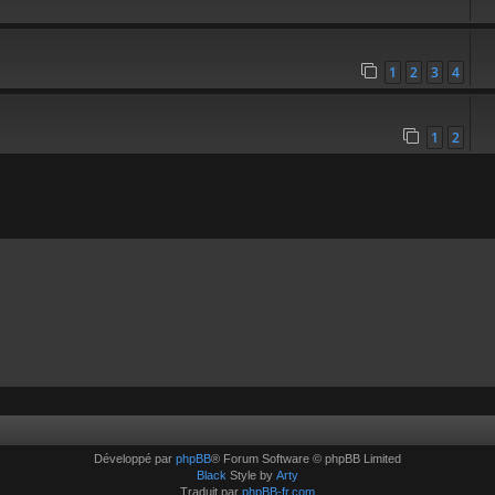
1
2
3
4
1
2
Développé par
phpBB
® Forum Software © phpBB Limited
Black
Style by
Arty
Traduit par
phpBB-fr.com