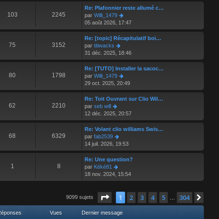
e
r
Re: Plafonnier reste allumé c…
r
l
103
2245
V
par
Willi_1479
n
e
o
05 août 2026, 17:47
i
d
i
e
e
r
Re: [topic] Récapitulatif boi…
r
r
l
75
3152
V
par
titiwacks
m
n
e
o
31 déc. 2025, 18:46
e
i
d
i
s
e
e
r
Re: [TUTO] Installer la sacoc…
s
r
r
l
80
1798
V
par
Willi_1479
a
m
n
e
o
29 oct. 2025, 20:49
g
e
i
d
i
e
s
e
e
r
Re: Toit Ouvrant sur Clio Wil…
s
r
r
l
62
2210
V
par
seb will
a
m
n
e
o
12 déc. 2025, 20:57
g
e
i
d
i
e
s
e
e
r
Re: Volant clio williams Swis…
s
r
r
l
68
6329
V
par
fab2539
a
m
n
e
o
14 juil. 2026, 19:53
g
e
i
d
i
e
s
e
e
r
Re: Une question?
s
r
r
l
1
8
V
par
Kéké81
a
m
n
e
o
18 nov. 2024, 15:54
g
e
i
d
i
e
s
e
e
r
s
r
r
Page
l
1
sur
304
1
2
3
4
5
304
Suiv
9099 sujets
…
a
m
n
e
g
e
i
d
Réponses
Vues
Dernier message
e
s
e
e