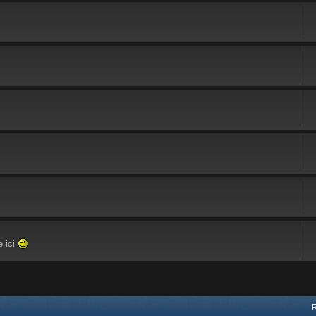
e ici
vancée