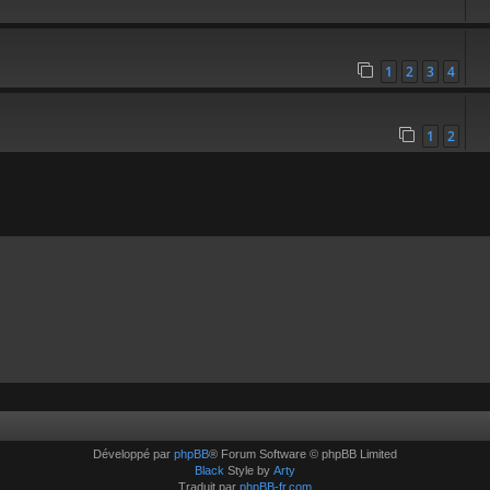
1
2
3
4
1
2
Développé par
phpBB
® Forum Software © phpBB Limited
Black
Style by
Arty
Traduit par
phpBB-fr.com