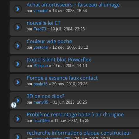
Achat amortisseurs + faisceau allumage
par
vieuxtof
» 14 avr. 2025, 16:54
nouvelle loi CT
par
Fred73
» 19 juil. 2004, 23:23
Couleur vide poche
par
yostone
» 12 déc. 2005, 18:12
[topic] silent bloc Powerflex
par
Philippe
» 29 mai 2006, 14:13
Pompe a essence faux contact
par
paulo16
» 30 nov. 2010, 23:26
3D de nos clios?
par
marty05
» 01 juin 2013, 16:26
Problème remontage boite à air d'origine
par
nico1986
» 11 nov. 2007, 15:35
recherche informations plaque constructeur
par
swiss champion 420
» 24 févr. 2012, 23:15