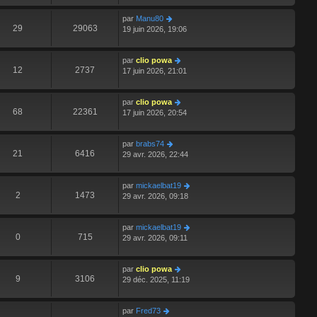
par
Manu80
29
29063
19 juin 2026, 19:06
par
clio powa
12
2737
17 juin 2026, 21:01
par
clio powa
68
22361
17 juin 2026, 20:54
par
brabs74
21
6416
29 avr. 2026, 22:44
par
mickaelbat19
2
1473
29 avr. 2026, 09:18
par
mickaelbat19
0
715
29 avr. 2026, 09:11
par
clio powa
9
3106
29 déc. 2025, 11:19
par
Fred73