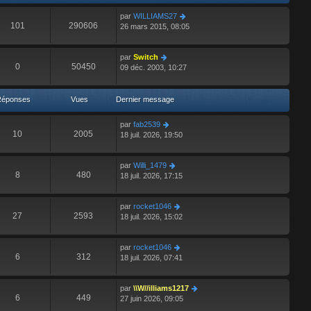
s
r
r
par
WILLIAMS27
a
m
n
101
290606
26 mars 2015, 08:05
g
e
i
e
s
e
s
r
par
Switch
a
m
0
50450
09 déc. 2003, 10:27
g
e
e
s
s
Réponses
Vues
Dernier message
a
g
e
par
fab2539
10
2005
18 juil. 2026, 19:50
par
Willi_1479
8
480
18 juil. 2026, 17:15
par
rocket1046
27
2593
18 juil. 2026, 15:02
par
rocket1046
6
312
18 juil. 2026, 07:41
par
\\W//illiams1217
6
449
27 juin 2026, 09:05