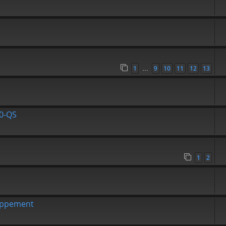
1
9
10
11
12
13
…
30-QS
1
2
appement