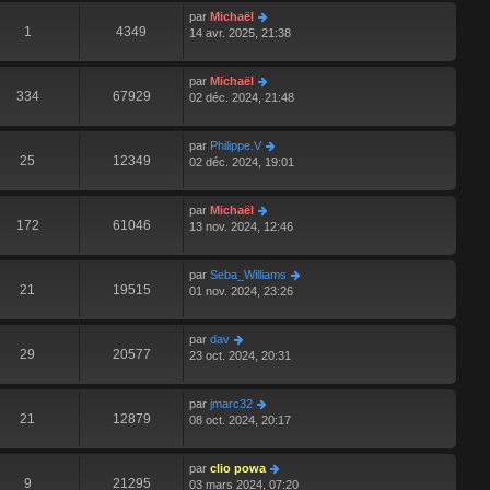
par
Michaël
1
4349
14 avr. 2025, 21:38
par
Michaël
334
67929
02 déc. 2024, 21:48
par
Philippe.V
25
12349
02 déc. 2024, 19:01
par
Michaël
172
61046
13 nov. 2024, 12:46
par
Seba_Williams
21
19515
01 nov. 2024, 23:26
par
dav
29
20577
23 oct. 2024, 20:31
par
jmarc32
21
12879
08 oct. 2024, 20:17
par
clio powa
9
21295
03 mars 2024, 07:20