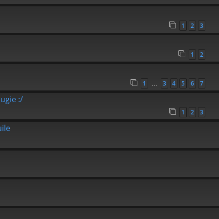
1
2
3
1
2
1
3
4
5
6
7
…
ugie :/
1
2
3
ile