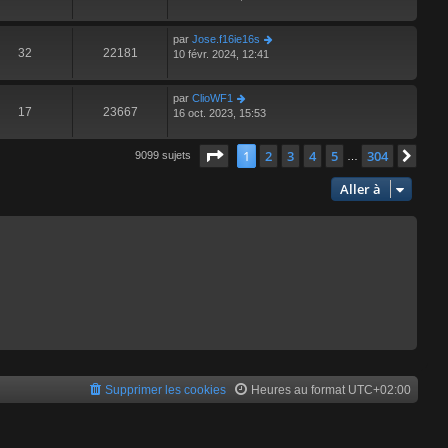
par
Jose.f16ie16s
32
22181
10 févr. 2024, 12:41
par
ClioWF1
17
23667
16 oct. 2023, 15:53
Page
1
sur
304
1
2
3
4
5
304
Suiv
9099 sujets
…
Aller à
Supprimer les cookies
Heures au format
UTC+02:00