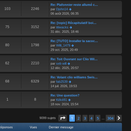
e
r
Re: Plafonnier reste allumé c…
r
l
103
2246
V
par
Djohn14
n
e
o
06 août 2026, 06:35
i
d
i
e
e
r
Re: [topic] Récapitulatif boi…
r
r
l
75
3152
V
par
titiwacks
m
n
e
o
31 déc. 2025, 18:46
e
i
d
i
s
e
e
r
Re: [TUTO] Installer la sacoc…
s
r
r
l
80
1798
V
par
Willi_1479
a
m
n
e
o
29 oct. 2025, 20:49
g
e
i
d
i
e
s
e
e
r
Re: Toit Ouvrant sur Clio Wil…
s
r
r
l
62
2210
V
par
seb will
a
m
n
e
o
12 déc. 2025, 20:57
g
e
i
d
i
e
s
e
e
r
Re: Volant clio williams Swis…
s
r
r
l
68
6329
V
par
fab2539
a
m
n
e
o
14 juil. 2026, 19:53
g
e
i
d
i
e
s
e
e
r
Re: Une question?
s
r
r
l
1
8
V
par
Kéké81
a
m
n
e
o
18 nov. 2024, 15:54
g
e
i
d
i
e
s
e
e
r
s
r
r
Page
l
1
sur
304
1
2
3
4
5
304
Suiv
9099 sujets
…
a
m
n
e
g
e
i
d
Réponses
Vues
Dernier message
e
s
e
e