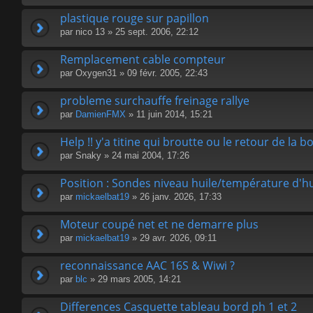
plastique rouge sur papillon
par
nico 13
» 25 sept. 2006, 22:12
Remplacement cable compteur
par
Oxygen31
» 09 févr. 2005, 22:43
probleme surchauffe freinage rallye
par
DamienFMX
» 11 juin 2014, 15:21
Help !! y'a titine qui broutte ou le retour de la bo
par
Snaky
» 24 mai 2004, 17:26
Position : Sondes niveau huile/température d'hu
par
mickaelbat19
» 26 janv. 2026, 17:33
Moteur coupé net et ne demarre plus
par
mickaelbat19
» 29 avr. 2026, 09:11
reconnaissance AAC 16S & Wiwi ?
par
blc
» 29 mars 2005, 14:21
Differences Casquette tableau bord ph 1 et 2