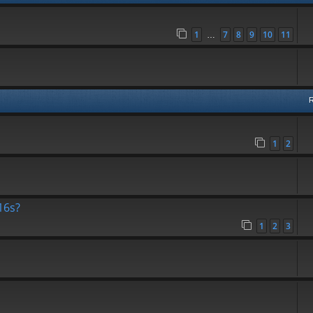
1
7
8
9
10
11
…
1
2
16s?
1
2
3