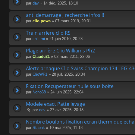
par
dav
» 14 déc. 2025, 18:10
anti demarrage , recherche infos !!
par
clio powa
» 07 mars 2019, 20:01
Train arriere clio RS
par
ch'ti mi
» 21 juin 2010, 20:23
Plage arrière Clio Williams Ph2
par
Claude21
» 02 mars 2011, 22:06
Alerte arnaque Clio Swiss Champion 174 - EG-4
par
ClioWF1
» 28 juil. 2025, 20:34
Fixation Recuperateur huile sous boite
par
Nono68
» 24 juin 2025, 22:04
Modele exact Patte levage
par
dav
» 27 avr. 2025, 20:18
Nombre boulons fixation ecran thermique ech
par
Stabak
» 10 mai 2025, 11:18