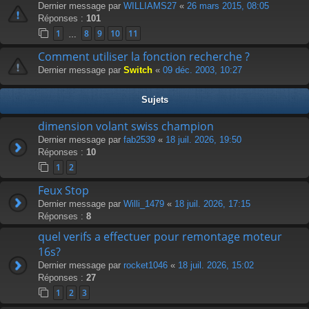
Dernier message par
WILLIAMS27
«
26 mars 2015, 08:05
Réponses :
101
1
8
9
10
11
…
Comment utiliser la fonction recherche ?
Dernier message par
Switch
«
09 déc. 2003, 10:27
Sujets
dimension volant swiss champion
Dernier message par
fab2539
«
18 juil. 2026, 19:50
Réponses :
10
1
2
Feux Stop
Dernier message par
Willi_1479
«
18 juil. 2026, 17:15
Réponses :
8
quel verifs a effectuer pour remontage moteur
16s?
Dernier message par
rocket1046
«
18 juil. 2026, 15:02
Réponses :
27
1
2
3