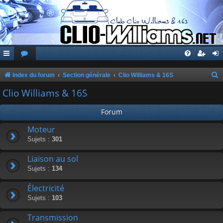
Index du forum
Section générale
Clio Williams & 16S
e
Clio Williams & 16S
c
Forum
h
e
Moteur
Sujets :
301
r
c
Liaison au sol
h
Sujets :
134
e
Électricité
r
Sujets :
103
Transmission