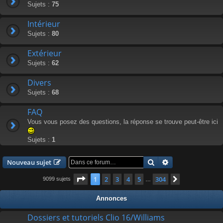
Sujets :
75
Intérieur
Sujets :
80
Extérieur
Sujets :
62
Divers
Sujets :
68
FAQ
Vous vous posez des questions, la réponse se trouve peut-être ici
Sujets :
1
Rechercher
Recherche avanc
Nouveau sujet
Page
1
sur
304
1
2
3
4
5
304
Suivante
9099 sujets
…
Annonces
Dossiers et tutoriels Clio 16/Williams