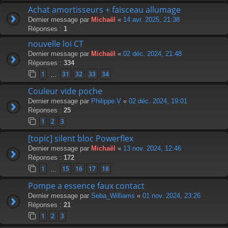
Achat amortisseurs + faisceau allumage
Dernier message par
Michaël
«
14 avr. 2025, 21:38
Réponses :
1
nouvelle loi CT
Dernier message par
Michaël
«
02 déc. 2024, 21:48
Réponses :
334
1
31
32
33
34
…
Couleur vide poche
Dernier message par
Philippe.V
«
02 déc. 2024, 19:01
Réponses :
25
1
2
3
[topic] silent bloc Powerflex
Dernier message par
Michaël
«
13 nov. 2024, 12:46
Réponses :
172
1
15
16
17
18
…
Pompe a essence faux contact
Dernier message par
Seba_Williams
«
01 nov. 2024, 23:26
Réponses :
21
1
2
3