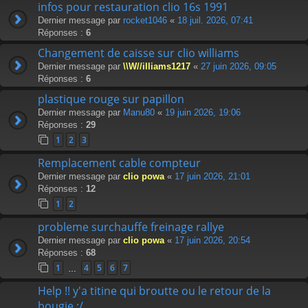
infos pour restauration clio 16s 1991
Dernier message par
rocket1046
«
18 juil. 2026, 07:41
Réponses :
6
Changement de caisse sur clio williams
Dernier message par
\\W//illiams1217
«
27 juin 2026, 09:05
Réponses :
6
plastique rouge sur papillon
Dernier message par
Manu80
«
19 juin 2026, 19:06
Réponses :
29
1
2
3
Remplacement cable compteur
Dernier message par
clio powa
«
17 juin 2026, 21:01
Réponses :
12
1
2
probleme surchauffe freinage rallye
Dernier message par
clio powa
«
17 juin 2026, 20:54
Réponses :
68
1
4
5
6
7
…
Help !! y'a titine qui broutte ou le retour de la
bougie :/