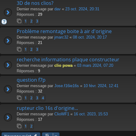
3D de nos clios?
Dernier message par
dav
«
23 oct. 2024, 20:31
Réponses :
29
1
2
3
Problème remontage boite à air d'origine
Dernier message par
jmarc32
«
08 oct. 2024, 20:17
Réponses :
21
1
2
3
recherche informations plaque constructeur
Dernier message par
clio powa
«
03 mars 2024, 07:20
Réponses :
9
question f7p
Dernier message par
Jose.f16ie16s
«
10 févr. 2024, 12:41
Réponses :
32
1
2
3
4
rupteur clio 16s d'origine...
Dernier message par
ClioWF1
«
16 oct. 2023, 15:53
Réponses :
17
1
2
Nouveau sujet