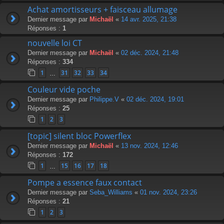
Achat amortisseurs + faisceau allumage
Dernier message par
Michaël
«
14 avr. 2025, 21:38
Réponses :
1
nouvelle loi CT
Dernier message par
Michaël
«
02 déc. 2024, 21:48
Réponses :
334
1
31
32
33
34
…
Couleur vide poche
Dernier message par
Philippe.V
«
02 déc. 2024, 19:01
Réponses :
25
1
2
3
[topic] silent bloc Powerflex
Dernier message par
Michaël
«
13 nov. 2024, 12:46
Réponses :
172
1
15
16
17
18
…
Pompe a essence faux contact
Dernier message par
Seba_Williams
«
01 nov. 2024, 23:26
Réponses :
21
1
2
3