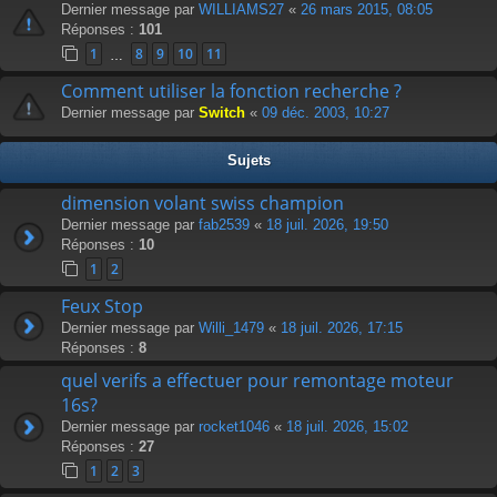
Dernier message par
WILLIAMS27
«
26 mars 2015, 08:05
Réponses :
101
1
8
9
10
11
…
Comment utiliser la fonction recherche ?
Dernier message par
Switch
«
09 déc. 2003, 10:27
Sujets
dimension volant swiss champion
Dernier message par
fab2539
«
18 juil. 2026, 19:50
Réponses :
10
1
2
Feux Stop
Dernier message par
Willi_1479
«
18 juil. 2026, 17:15
Réponses :
8
quel verifs a effectuer pour remontage moteur
16s?
Dernier message par
rocket1046
«
18 juil. 2026, 15:02
Réponses :
27
1
2
3