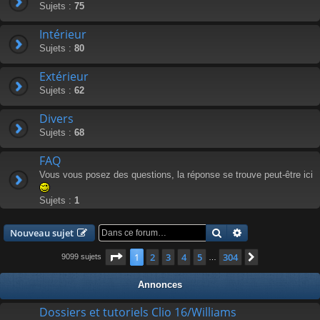
Sujets :
75
Intérieur
Sujets :
80
Extérieur
Sujets :
62
Divers
Sujets :
68
FAQ
Vous vous posez des questions, la réponse se trouve peut-être ici
Sujets :
1
Rechercher
Recherche avanc
Nouveau sujet
Page
1
sur
304
1
2
3
4
5
304
Suivante
9099 sujets
…
Annonces
Dossiers et tutoriels Clio 16/Williams