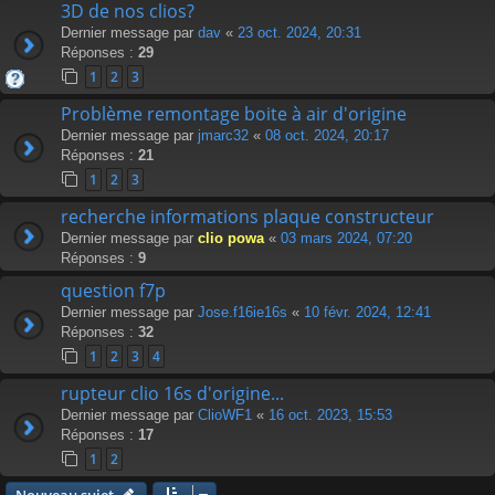
3D de nos clios?
Dernier message par
dav
«
23 oct. 2024, 20:31
Réponses :
29
1
2
3
Problème remontage boite à air d'origine
Dernier message par
jmarc32
«
08 oct. 2024, 20:17
Réponses :
21
1
2
3
recherche informations plaque constructeur
Dernier message par
clio powa
«
03 mars 2024, 07:20
Réponses :
9
question f7p
Dernier message par
Jose.f16ie16s
«
10 févr. 2024, 12:41
Réponses :
32
1
2
3
4
rupteur clio 16s d'origine...
Dernier message par
ClioWF1
«
16 oct. 2023, 15:53
Réponses :
17
1
2
Nouveau sujet