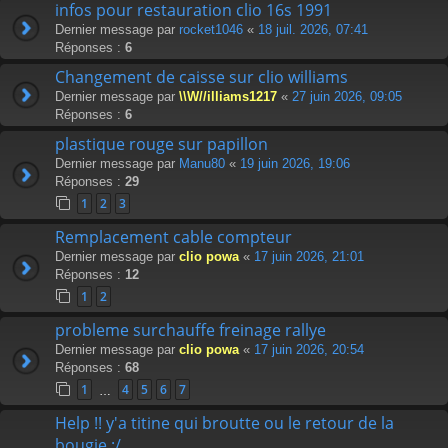
infos pour restauration clio 16s 1991
Dernier message par
rocket1046
«
18 juil. 2026, 07:41
Réponses :
6
Changement de caisse sur clio williams
Dernier message par
\\W//illiams1217
«
27 juin 2026, 09:05
Réponses :
6
plastique rouge sur papillon
Dernier message par
Manu80
«
19 juin 2026, 19:06
Réponses :
29
1
2
3
Remplacement cable compteur
Dernier message par
clio powa
«
17 juin 2026, 21:01
Réponses :
12
1
2
probleme surchauffe freinage rallye
Dernier message par
clio powa
«
17 juin 2026, 20:54
Réponses :
68
1
4
5
6
7
…
Help !! y'a titine qui broutte ou le retour de la
bougie :/