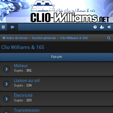
Index du forum
Section générale
Clio Williams & 16S
e
Clio Williams & 16S
c
Forum
h
e
Moteur
Sujets :
301
r
c
Liaison au sol
h
Sujets :
134
e
Électricité
r
Sujets :
103
Transmission