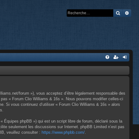
Recherch
Rech
illiams.net/forum »), vous acceptez d’être légalement responsable des
z pas « Forum Clio Williams & 16s ». Nous pouvons modifier celles-ci
e. Si vous continuez d’utiliser « Forum Clio Williams & 16s » alors
s.
« Équipes phpBB ») qui est un script libre de forum, déclaré sous la
cilite seulement les discussions sur Internet. phpBB Limited n’est pas
, veuillez consulter :
https://www.phpbb.com/
.