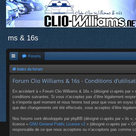
ms & 16s
Forums
Index du forum
Forum Clio Williams & 16s - Conditions d’utilisa
En accédant à « Forum Clio Williams & 16s » (désigné ci-après par « n
conditions suivantes. Si vous n’acceptez pas d’être légalement respon
à n’importe quel moment et nous ferons tout pour que vous en soyez inf
que des changements ont été effectués, vous acceptez d’être légaleme
Nos forums sont développés par phpBB (désigné ci-après par « ils », «
licence «
GNU General Public License v2
» (désigné ci-après par « GP
responsable de ce que nous acceptons ou n’acceptons pas comme cont