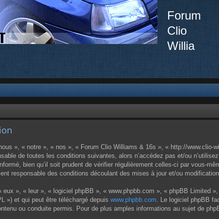
Forum
Clio
Willia
tion
ous », « notre », « nos », « Forum Clio Williams & 16s », « http://www.clio-w
sable de toutes les conditions suivantes, alors n’accédez pas et/ou n’utilise
ormé, bien qu’il soit prudent de vérifier régulièrement celles-ci par vous-mêm
nt responsable des conditions découlant des mises à jour et/ou modification
 eux », « leur », « logiciel phpBB », « www.phpbb.com », « phpBB Limited », 
L ») et qui peut être téléchargé depuis
www.phpbb.com
. Le logiciel phpBB fa
enu ou conduite permis. Pour de plus amples informations au sujet de phpBB