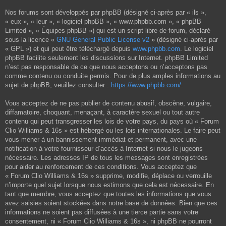
Nos forums sont développés par phpBB (désigné ci-après par « ils »,
« eux », « leur », « logiciel phpBB », « www.phpbb.com », « phpBB
Limited », « Équipes phpBB ») qui est un script libre de forum, déclaré
sous la licence «
GNU General Public License v2
» (désigné ci-après par
« GPL ») et qui peut être téléchargé depuis
www.phpbb.com
. Le logiciel
phpBB facilite seulement les discussions sur Internet. phpBB Limited
n’est pas responsable de ce que nous acceptons ou n’acceptons pas
comme contenu ou conduite permis. Pour de plus amples informations au
sujet de phpBB, veuillez consulter :
https://www.phpbb.com/
.
Vous acceptez de ne pas publier de contenu abusif, obscène, vulgaire,
diffamatoire, choquant, menaçant, à caractère sexuel ou tout autre
contenu qui peut transgresser les lois de votre pays, du pays où « Forum
Clio Williams & 16s » est hébergé ou les lois internationales. Le faire peut
vous mener à un bannissement immédiat et permanent, avec une
notification à votre fournisseur d’accès à Internet si nous le jugeons
nécessaire. Les adresses IP de tous les messages sont enregistrées
pour aider au renforcement de ces conditions. Vous acceptez que
« Forum Clio Williams & 16s » supprime, modifie, déplace ou verrouille
n’importe quel sujet lorsque nous estimons que cela est nécessaire. En
tant que membre, vous acceptez que toutes les informations que vous
avez saisies soient stockées dans notre base de données. Bien que ces
informations ne soient pas diffusées à une tierce partie sans votre
consentement, ni « Forum Clio Williams & 16s », ni phpBB ne pourront