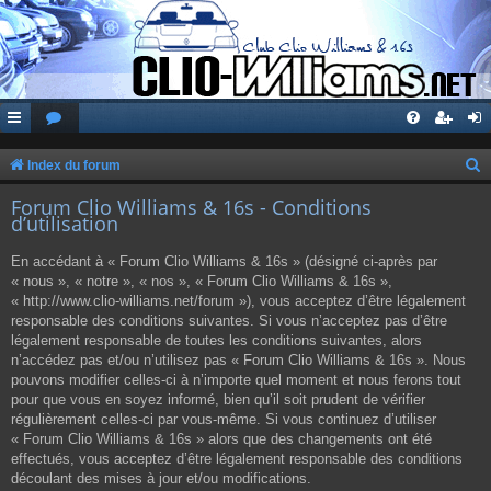
Index du forum
e
Forum Clio Williams & 16s - Conditions
d’utilisation
c
h
En accédant à « Forum Clio Williams & 16s » (désigné ci-après par
e
« nous », « notre », « nos », « Forum Clio Williams & 16s »,
« http://www.clio-williams.net/forum »), vous acceptez d’être légalement
r
responsable des conditions suivantes. Si vous n’acceptez pas d’être
c
légalement responsable de toutes les conditions suivantes, alors
n’accédez pas et/ou n’utilisez pas « Forum Clio Williams & 16s ». Nous
h
pouvons modifier celles-ci à n’importe quel moment et nous ferons tout
e
pour que vous en soyez informé, bien qu’il soit prudent de vérifier
régulièrement celles-ci par vous-même. Si vous continuez d’utiliser
r
« Forum Clio Williams & 16s » alors que des changements ont été
effectués, vous acceptez d’être légalement responsable des conditions
découlant des mises à jour et/ou modifications.