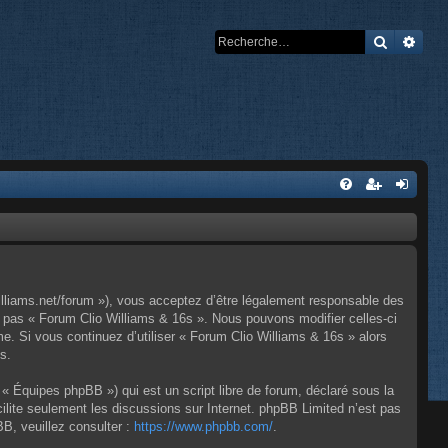
Recherch
Rech
illiams.net/forum »), vous acceptez d’être légalement responsable des
z pas « Forum Clio Williams & 16s ». Nous pouvons modifier celles-ci
e. Si vous continuez d’utiliser « Forum Clio Williams & 16s » alors
s.
« Équipes phpBB ») qui est un script libre de forum, déclaré sous la
cilite seulement les discussions sur Internet. phpBB Limited n’est pas
, veuillez consulter :
https://www.phpbb.com/
.