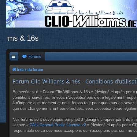
ms & 16s
Forums
Index du forum
Forum Clio Williams & 16s - Conditions d’utilisa
En accédant à « Forum Clio Williams & 16s » (désigné ci-après par « n
conditions suivantes. Si vous n’acceptez pas d’être légalement respon
à n’importe quel moment et nous ferons tout pour que vous en soyez inf
que des changements ont été effectués, vous acceptez d’être légaleme
Nos forums sont développés par phpBB (désigné ci-après par « ils », «
licence «
GNU General Public License v2
» (désigné ci-après par « GP
responsable de ce que nous acceptons ou n’acceptons pas comme cont