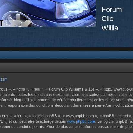
Forum
Clio
Willia
tion
ous », « notre », « nos », « Forum Clio Williams & 16s », « http://www.clio-w
sable de toutes les conditions suivantes, alors n’accédez pas et/ou n’utilise
ormé, bien qu’il soit prudent de vérifier régulièrement celles-ci par vous-mêm
nt responsable des conditions découlant des mises à jour et/ou modification
 eux », « leur », « logiciel phpBB », « www.phpbb.com », « phpBB Limited », 
L ») et qui peut être téléchargé depuis
www.phpbb.com
. Le logiciel phpBB fa
enu ou conduite permis. Pour de plus amples informations au sujet de phpBB